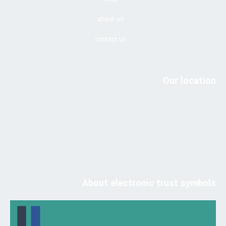
about us
contact us
Our location
About electronic trust symbols