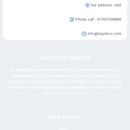
Our address: UAE
Phone call : 971557368805
info@mgshco.com
Learn more about us
At
MGSHCO
, we are committed to a future where innovation,
sustainability, and technology move forward together. As an
international company operating in the field of renewable energy,
our goal is to provide smart and sustainable solutions for energy
supply in the 21st century.
Quick access
shop