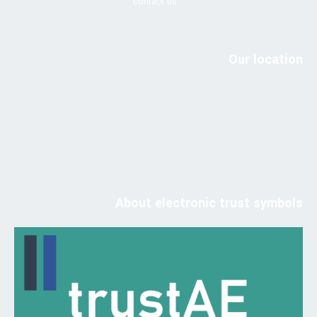
contact us
Our location
About electronic trust symbols