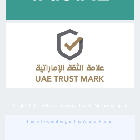
Our customer support team is here to
All rights to this website are reserved for the Mgshco company
answer your questions. Ask us anything!
This site was designed by
YasmanEsmaili
👋 Hi, how can I help?